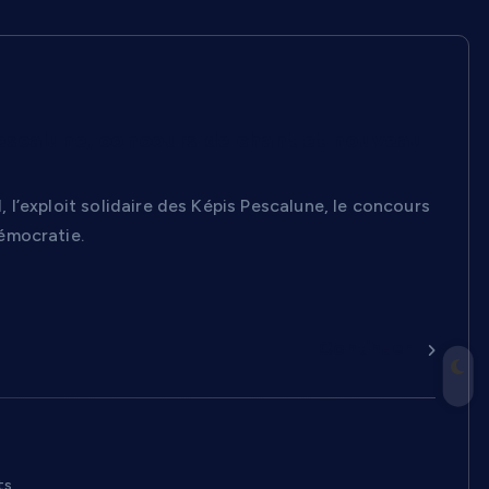
s Pescalune, concours de chant et nouveau
, l’exploit solidaire des Képis Pescalune, le concours
émocratie.
Continuer
ts