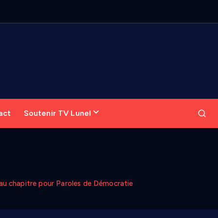
act
Soutenir TV Lunel
veau chapitre pour Paroles de Démocratie