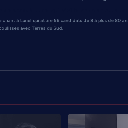
 de chant à Lunel qui révèle les talents… et c
chant à Lunel qui attire 56 candidats de 8 à plus de 80 ans
coulisses avec Terres du Sud.