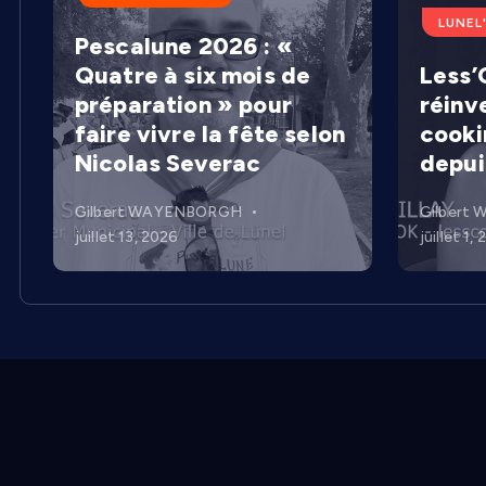
LUNEL
Pescalune 2026 : «
Quatre à six mois de
Less’C
préparation » pour
réinv
faire vivre la fête selon
cooki
Nicolas Severac
depui
Gilbert WAYENBORGH
Gilbert
juillet 13, 2026
juillet 1,