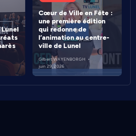
Cœur de Ville en Fête :
une première édition
 Lunel
qui redonne de
uréats
l’animation au centre-
marès
ville de Lunel
Gilbert WAYENBORGH
juin 29, 2026