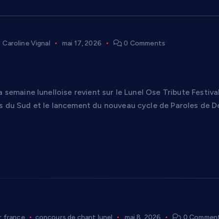
Caroline Vignal
mai 17, 2026
0 Comments
la semaine lunelloise : Tribute Festival, Képi
ur Paroles de Démocratie
a semaine lunelloise revient sur le Lunel Ose Tribute Festival
s du Sud et le lancement du nouveau cycle de Paroles de D
r france
concours de chant lunel
mai 8, 2026
0 Commen