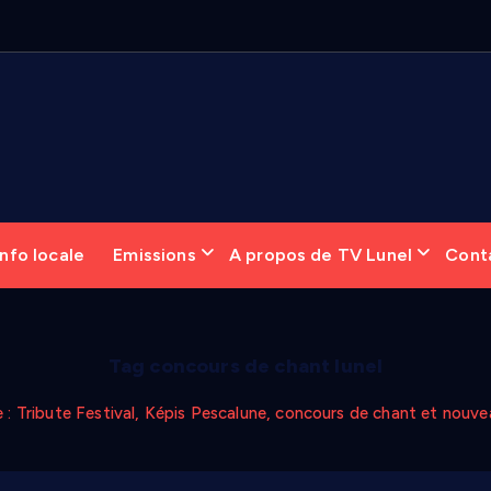
nfo locale
Emissions
A propos de TV Lunel
Cont
Tag concours de chant lunel
se : Tribute Festival, Képis Pescalune, concours de chant et nou