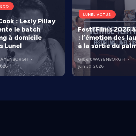
'ECO
LUNEL'ACTUS
ook : Lesly Pillay
ente le batch
Festi’Films 2026 à
ng à domicile
: l’émotion des la
s Lunel
à la sortie du pal
 WAYENBORGH
Gilbert WAYENBORGH
 2026
juin 30, 2026