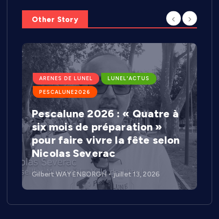
Other Story
ARENES DE LUNEL
LUNEL'ACTUS
PESCALUNE2026
Pescalune 2026 : « Quatre à
six mois de préparation »
pour faire vivre la fête selon
Nicolas Severac
Gilbert WAYENBORGH
juillet 13, 2026