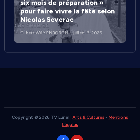
six mois de préparation »
pour faire vivre la fête selon
Nicolas Severac
Gilbert WAYENBORGH
juillet 13, 2026
Copyright © 2026 TV Lunel |
Arts & Cultures
-
Mentions
Légales