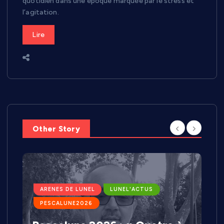
quotidien dans une époque marquée par le stress et
l’agitation.
Lire
Other Story
ARENES DE LUNEL
LUNEL'ACTUS
PESCALUNE2026