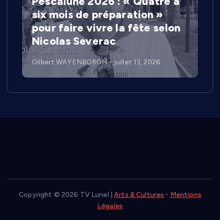
Pescalune 2026 : « Quatre à
six mois de préparation »
pour faire vivre la fête selon
Nicolas Severac
Gilbert WAYENBORGH
juillet 13, 2026
Copyright © 2026 TV Lunel |
Arts & Cultures
-
Mentions
Légales