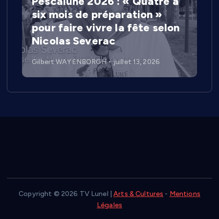
Pescalune 2026 : « Quatre à
six mois de préparation »
pour faire vivre la fête selon
Nicolas Severac
Gilbert WAYENBORGH
juillet 13, 2026
Copyright © 2026 TV Lunel |
Arts & Cultures
-
Mentions
Légales