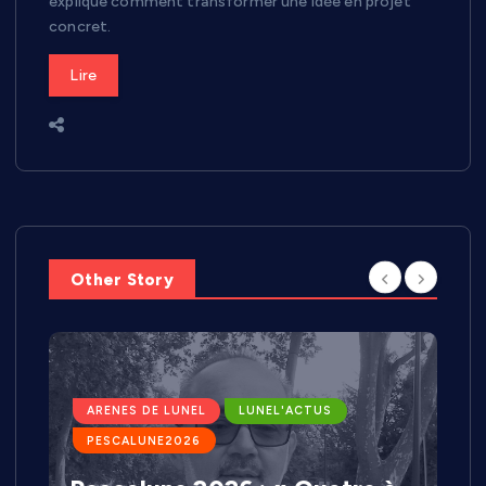
explique comment transformer une idée en projet
concret.
Lire
Other Story
ARENES DE LUNEL
LUNEL'ACTUS
PESCALUNE2026