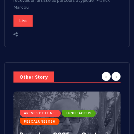
recevait un artiste au parcours atypique : Franck
Marcou.
Lire
Other Story
ARENES DE LUNEL
LUNEL'ACTUS
PESCALUNE2026