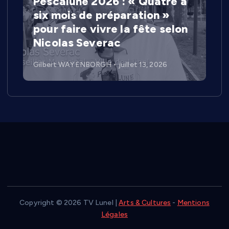
Pescalune 2026 : « Quatre à
six mois de préparation »
pour faire vivre la fête selon
Nicolas Severac
Gilbert WAYENBORGH
juillet 13, 2026
Copyright © 2026 TV Lunel |
Arts & Cultures
-
Mentions
Légales