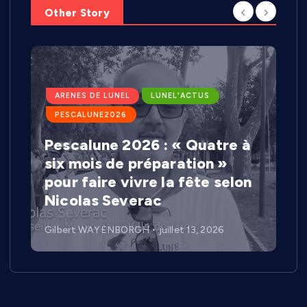
Other Story
ARENES DE LUNEL
LUNEL'ACTUS
PESCALUNE2026
Pescalune 2026 : « Quatre à
six mois de préparation »
pour faire vivre la fête selon
Nicolas Severac
Gilbert WAYENBORGH
juillet 13, 2026