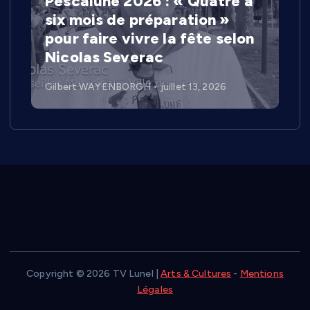
Pescalune 2026 : « Quatre à
six mois de préparation »
pour faire vivre la fête selon
Nicolas Severac
Gilbert WAYENBORGH
juillet 13, 2026
Copyright © 2026 TV Lunel |
Arts & Cultures
-
Mentions
Légales