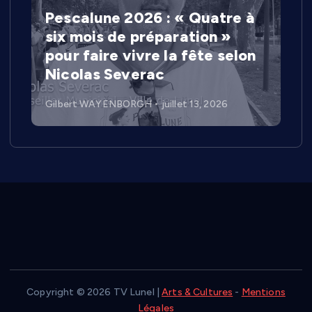
Pescalune 2026 : « Quatre à
six mois de préparation »
pour faire vivre la fête selon
Nicolas Severac
Gilbert WAYENBORGH
juillet 13, 2026
Copyright © 2026 TV Lunel |
Arts & Cultures
-
Mentions
Légales