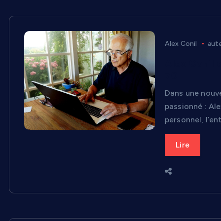
Alex Conil
aut
Alex Conil 
70
Dans une nouve
passionné : Al
personnel, l’en
Lire