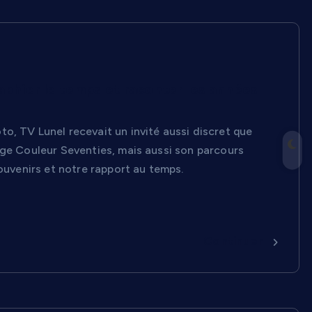
aphier le temps et raconter les années
o, TV Lunel recevait un invité aussi discret que
age Couleur Seventies, mais aussi son parcours
souvenirs et notre rapport au temps.
Continuer