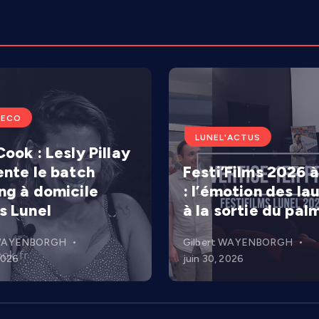
'ECO
LUNEL'ACTUS
ook : Lesly Pillay
ente le batch
Festi’Films 2026 à
ng à domicile
: l’émotion des la
s Lunel
à la sortie du pal
 WAYENBORGH
Gilbert WAYENBORGH
 2026
juin 30, 2026