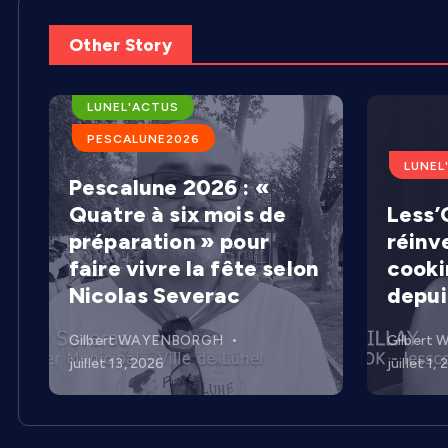
Other Story
ARENES DE LUNEL
LUNEL'ACTUS
PESCALUNE2026
LUNEL
Pescalune 2026 : «
Quatre à six mois de
Less’C
préparation » pour
réinv
faire vivre la fête selon
cooki
Nicolas Severac
depui
Gilbert WAYENBORGH
Gilbert
juillet 13, 2026
juillet 1,