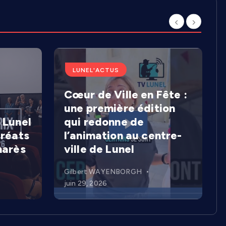
LUNEL'ACTUS
Cœur de Ville en Fête :
une première édition
 Lunel
qui redonne de
uréats
l’animation au centre-
marès
ville de Lunel
Gilbert WAYENBORGH
juin 29, 2026