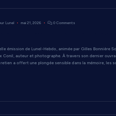
eur Lunel
mai 21, 2026
0 Comments
dans Lunel-Hebdo : écrire la mémoire, photogr
lle émission de Lunel-Hebdo, animée par Gilles Bonnière Sot
ex Conil, auteur et photographe. À travers son dernier ouvr
tretien a offert une plongée sensible dans la mémoire, les 