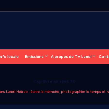
nfo locale
Emissions
A propos de TV Lunel
Cont
Tag livre années 70
ans Lunel-Hebdo : écrire la mémoire, photographier le temps et 