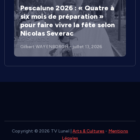
Pescalune 2026 : « Quatre à
six mois de préparation »
pour faire vivre la fête selon
Nicolas Severac
Gilbert WAYENBORGH
juillet 13, 2026
Copyright © 2026 TV Lunel |
Arts & Cultures
-
Mentions
Légales