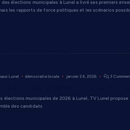
 des élections municipales à Lunel a livré ses premiers ensei
is les rapports de force politiques et les scénarios possib
paux Lunel
démocratie locale
janvier 24, 2026
3 Commen
ts aux municipales 2026 à Lunel s’expriment s
es élections municipales de 2026 à Lunel, TV Lunel propose 
emble des candidats.