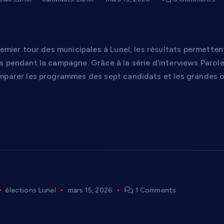
 à Lunel : ce que révèlent vraiment les progra
remier tour des municipales à Lunel, les résultats permetten
 pendant la campagne. Grâce à la série d’interviews Paroles
mparer les programmes des sept candidats et les grandes ori
élections Lunel
mars 15, 2026
1 Comments
 à Lunel : ce que disent les résultats du premie