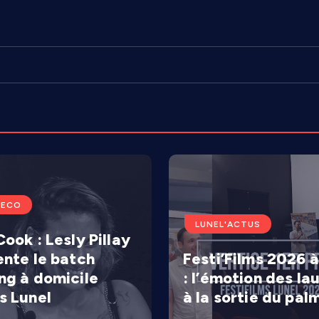
'ECO
LUNEL'ACTUS
ook : Lesly Pillay
ente le batch
Festi’Films 2026 à
ng à domicile
: l’émotion des la
s Lunel
à la sortie du pal