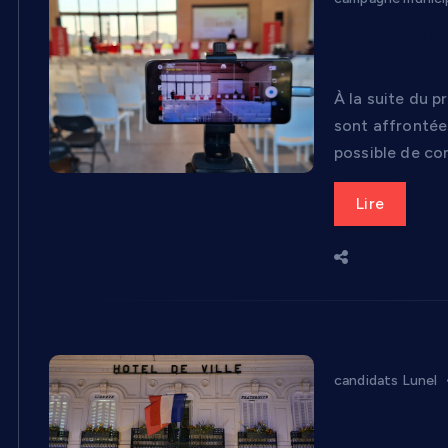
Municipales
tour
À la suite du p
sont affrontées
possible de co
Lire
candidats Lunel
Municipales