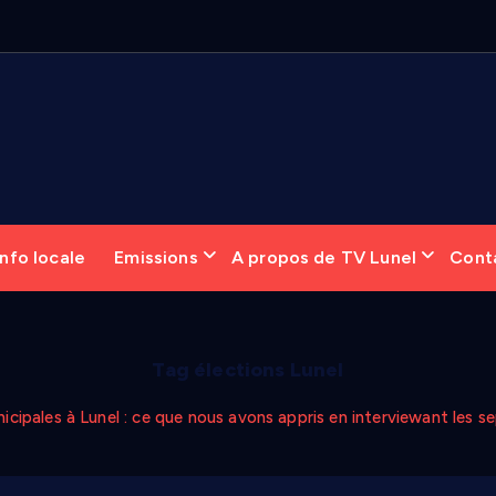
nfo locale
Emissions
A propos de TV Lunel
Cont
Tag élections Lunel
icipales à Lunel : ce que nous avons appris en interviewant les s