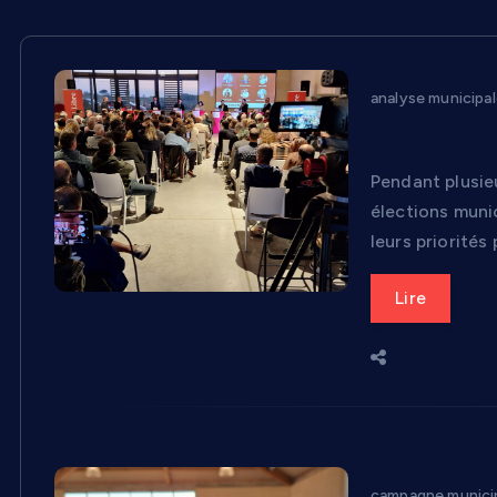
analyse municipal
Municipales
Pendant plusieu
élections munic
leurs priorités
Lire
campagne municip