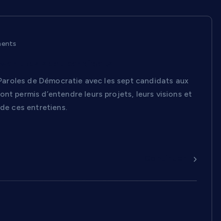
ents
ewant les sept candidats
e Paroles de Démocratie avec les sept candidats aux
nt permis d’entendre leurs projets, leurs visions et
 de ces entretiens.
Continuer