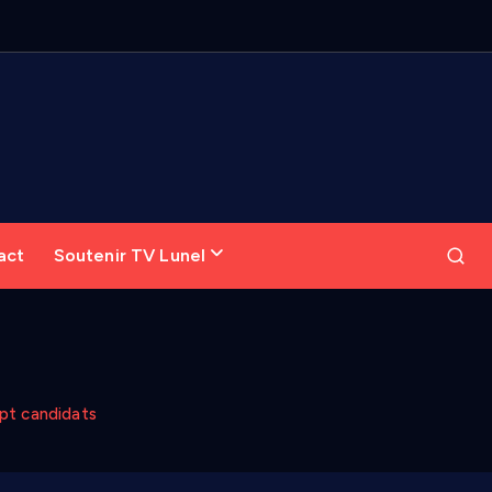
act
Soutenir TV Lunel
ept candidats