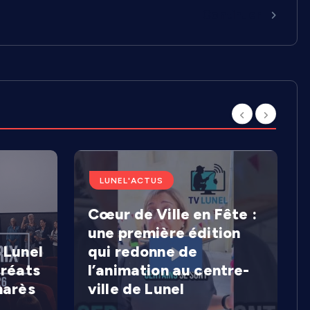
Continuer
LUNEL'ACTUS
Cœur de Ville en Fête :
une première édition
 Lunel
qui redonne de
uréats
l’animation au centre-
marès
ville de Lunel