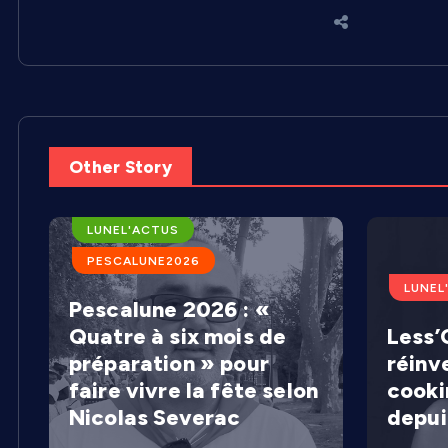
Other Story
ARENES DE LUNEL
LUNEL'ACTUS
PESCALUNE2026
LUNEL
Pescalune 2026 : «
Quatre à six mois de
Less’C
préparation » pour
réinv
faire vivre la fête selon
cooki
Nicolas Severac
depui