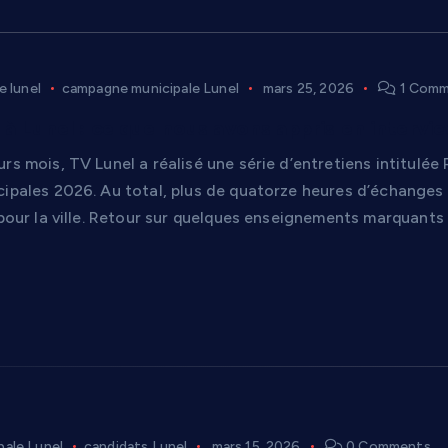
e lunel
campagne municipale Lunel
mars 25, 2026
1 Comm
 à Lunel : ce que nous avons appris en intervi
rs mois, TV Lunel a réalisé une série d’entretiens intitulé
ipales 2026. Au total, plus de quatorze heures d’échanges o
 pour la ville. Retour sur quelques enseignements marquants
ale Lunel
candidats Lunel
mars 15, 2026
0 Comments