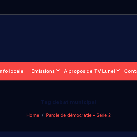
nfo locale
Emissions
A propos de TV Lunel
Cont
Tag debat municipal
Home
Parole de démocratie – Série 2