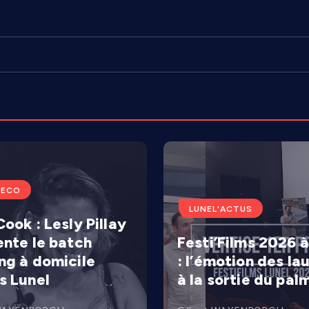
'ECO
LUNEL'ACTUS
ook : Lesly Pillay
ente le batch
Festi’Films 2026 à
ng à domicile
: l’émotion des la
s Lunel
à la sortie du pal