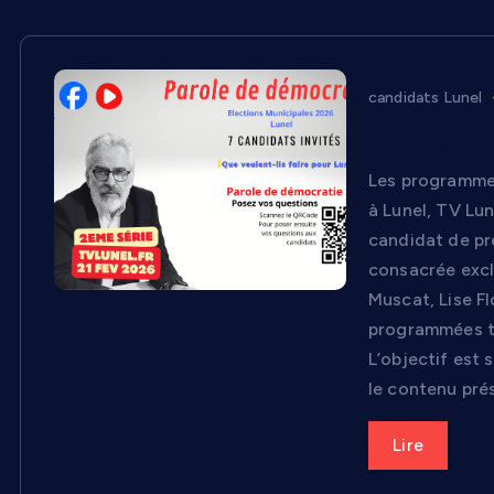
candidats Lunel
Parole de d
Les programme
à Lunel, TV Lun
candidat de pr
consacrée excl
Muscat, Lise F
programmées to
L’objectif est 
le contenu pré
Lire