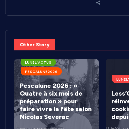
Other Story
ARENES DE LUNEL
LUNEL'ACTUS
PESCALUNE2026
LUNEL
Pescalune 2026 : «
Quatre à six mois de
Less’C
préparation » pour
réinv
faire vivre la fête selon
cooki
Nicolas Severac
depui