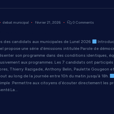
debat municipal
février 21, 2026
0 Comments
émocratie – Série 2
s des candidats aux municipales de Lunel 2026
Introduc
el propose une série d’émissions intitulée Parole de démocr
ésenter son programme dans des conditions identiques, équit
usivement aux programmes. Les 7 candidats ont participés 
lores, Thierry Razigade, Anthony Belin, Paulette Gougeon et
ut au long de la journée entre 10h du matin jusqu’à 18h.
simple :Permettre aux citoyens d’écouter directement les pr
senté.La…