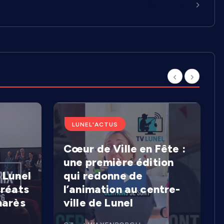
Continuer
LUNEL'ACTUS
Cœur de Ville en Fête :
une première édition
 Lunel
qui redonne de
uréats
l’animation au centre-
marès
ville de Lunel