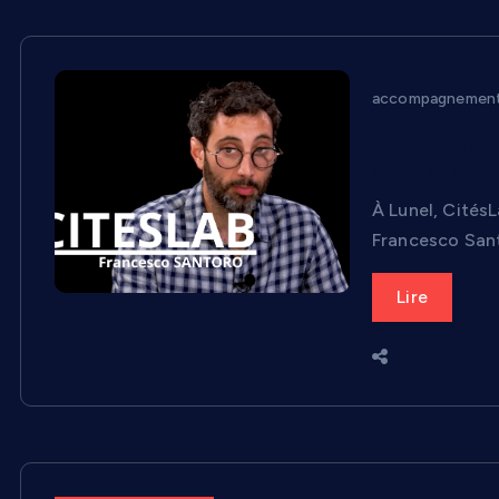
accompagnement 
Entreprendr
Santoro
À Lunel, Cités
Francesco Sant
Lire