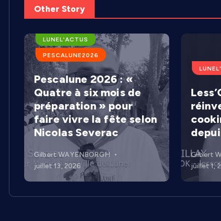
Other Story
ARENES DE LUNEL
LUNEL'ACTUS
PESCALUNE2026
LUNEL
Pescalune 2026 : «
Quatre à six mois de
Less’C
préparation » pour
réinv
faire vivre la fête selon
cooki
Nicolas Severac
depui
Gilbert WAYENBORGH
Gilbert
juillet 13, 2026
juillet 1,