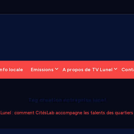
nfo locale
Emissions
A propos de TV Lunel
Cont
Tag creation entreprise lunel
 Lunel : comment CitésLab accompagne les talents des quartier