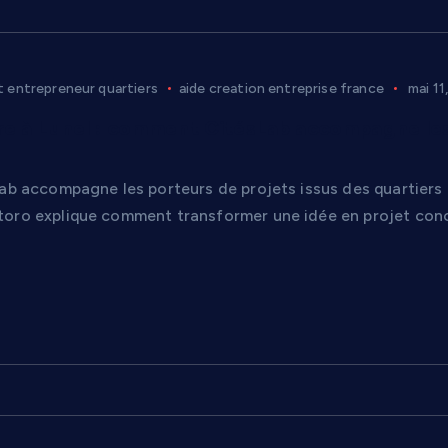
entrepreneur quartiers
aide creation entreprise france
mai 11
e à Lunel : comment CitésLab accompagne les
Lab accompagne les porteurs de projets issus des quartiers 
oro explique comment transformer une idée en projet conc