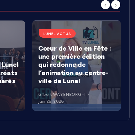
LUNEL'ACTUS
Cœur de Ville en Fête :
une première édition
 Lunel
qui redonne de
uréats
l’animation au centre-
marès
ville de Lunel
Gilbert WAYENBORGH
juin 29, 2026