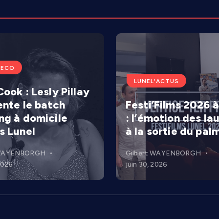
'ECO
LUNEL'ACTUS
ook : Lesly Pillay
ente le batch
Festi’Films 2026 à
ng à domicile
: l’émotion des la
s Lunel
à la sortie du pal
 WAYENBORGH
Gilbert WAYENBORGH
 2026
juin 30, 2026