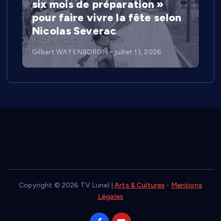
six mois de préparation »
pour faire vivre la fête selon
Nicolas Severac
Gilbert WAYENBORGH
juillet 13, 2026
Copyright © 2026 TV Lunel |
Arts & Cultures
-
Mentions
Légales