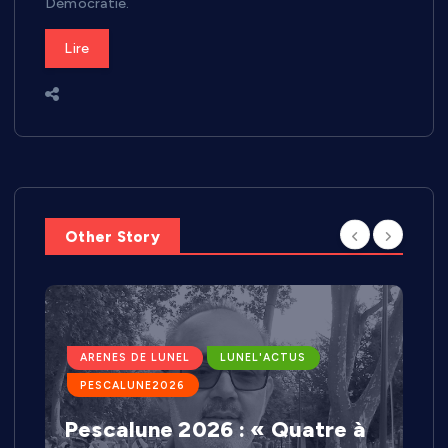
Démocratie.
Lire
Other Story
ARENES DE LUNEL
LUNEL'ACTUS
PESCALUNE2026
Pescalune 2026 : « Quatre à