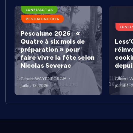
ARENES DE LUNEL
LUNEL'ACTUS
PESCALUNE2026
LUNEL
Pescalune 2026 : «
Quatre à six mois de
Less’C
préparation » pour
réinv
faire vivre la fête selon
cooki
Nicolas Severac
depui
Gilbert WAYENBORGH
Gilbert
juillet 13, 2026
juillet 1,