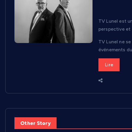
À PROPOS — 
analyse pou
TV Lunel est u
perspective et
TV Lunel ne se 
événements du t
Lire
Other Story