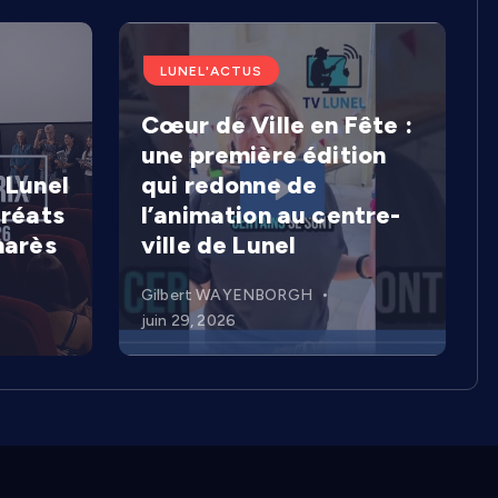
LUNEL'ACTUS
Cœur de Ville en Fête :
une première édition
 Lunel
qui redonne de
uréats
l’animation au centre-
marès
ville de Lunel
Gilbert WAYENBORGH
juin 29, 2026