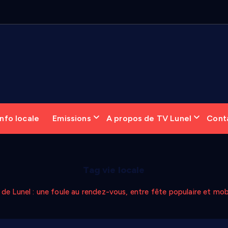
nfo locale
Emissions
A propos de TV Lunel
Cont
Tag vie locale
de Lunel : une foule au rendez-vous, entre fête populaire et mobi