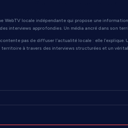
TV Lunel, WebTV locale indépendante à Lunel
r mieux comprendre les enjeux du territoire.
ne WebTV locale indépendante qui propose une information d
 des interviews approfondies. Un média ancré dans son terr
contente pas de diffuser l’actualité locale : elle l’expliq
erritoire à travers des interviews structurées et un véritabl