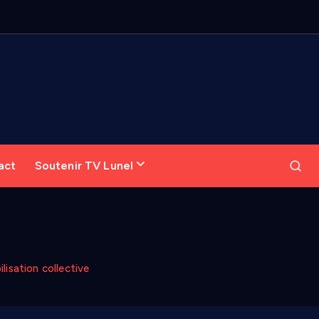
act
Soutenir TV Lunel
lisation collective