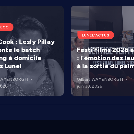
'ECO
LUNEL'ACTUS
ook : Lesly Pillay
ente le batch
Festi’Films 2026 à
ng à domicile
: l’émotion des la
s Lunel
à la sortie du pal
 WAYENBORGH
Gilbert WAYENBORGH
 2026
juin 30, 2026