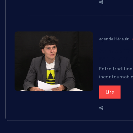
agenda Hérault
Agenda TV L
sur le territ
Entre tradition
incontournable
Lire