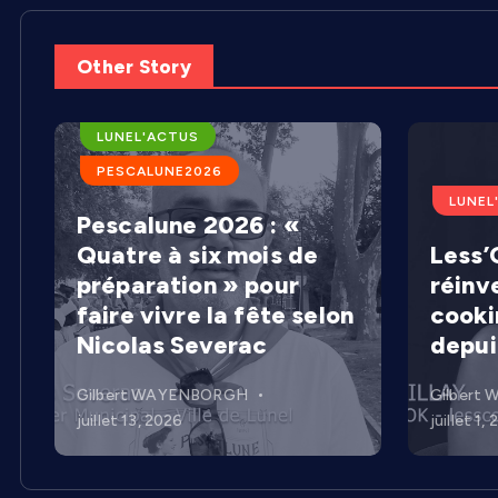
Other Story
ARENES DE LUNEL
LUNEL'ACTUS
PESCALUNE2026
LUNEL
Pescalune 2026 : «
Quatre à six mois de
Less’C
préparation » pour
réinv
faire vivre la fête selon
cooki
Nicolas Severac
depui
Gilbert WAYENBORGH
Gilbert
juillet 13, 2026
juillet 1,