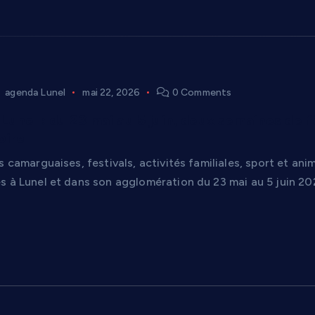
agenda Lunel
mai 22, 2026
0 Comments
unel : du 23 mai au 5 juin, deux semaines de fê
oire
s camarguaises, festivals, activités familiales, sport et an
s à Lunel et dans son agglomération du 23 mai au 5 juin 20