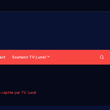
act
Soutenir TV Lunel
e captée par TV Lunel