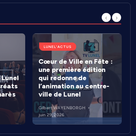
LUNEL'ACTUS
Cœur de Ville en Fête :
une première édition
 Lunel
qui redonne de
uréats
l’animation au centre-
marès
ville de Lunel
Gilbert WAYENBORGH
juin 29, 2026