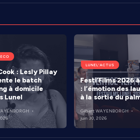
'ECO
LUNEL'ACTUS
ook : Lesly Pillay
ente le batch
Festi’Films 2026 à
ng à domicile
: l’émotion des la
s Lunel
à la sortie du pal
 WAYENBORGH
Gilbert WAYENBORGH
 2026
juin 30, 2026