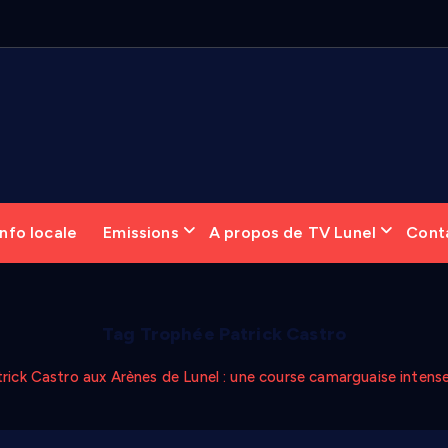
nfo locale
Emissions
A propos de TV Lunel
Cont
Tag Trophée Patrick Castro
rick Castro aux Arènes de Lunel : une course camarguaise intens