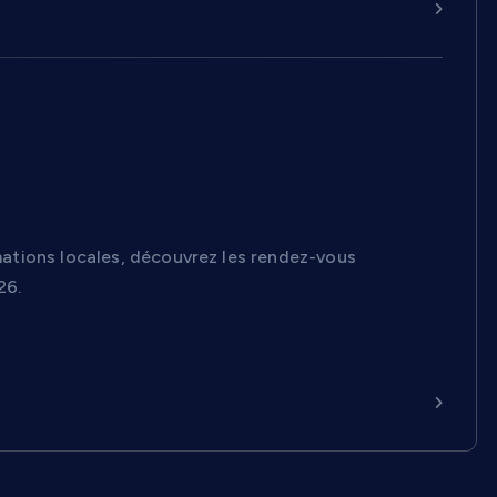
Continuer
tes, traditions, familles et spectacles
imations locales, découvrez les rendez-vous
26.
Continuer