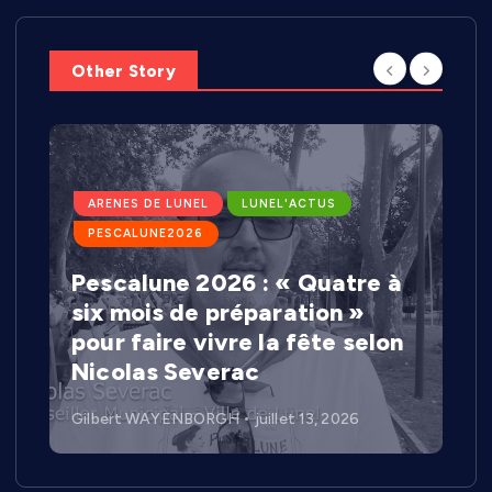
Other Story
ARENES DE LUNEL
LUNEL'ACTUS
PESCALUNE2026
Pescalune 2026 : « Quatre à
six mois de préparation »
pour faire vivre la fête selon
Nicolas Severac
Gilbert WAYENBORGH
juillet 13, 2026