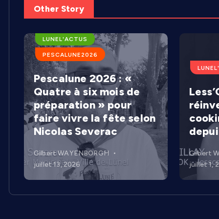
Other Story
ARENES DE LUNEL
LUNEL'ACTUS
PESCALUNE2026
LUNEL
Pescalune 2026 : «
Quatre à six mois de
Less’C
préparation » pour
réinv
faire vivre la fête selon
cooki
Nicolas Severac
depui
Gilbert WAYENBORGH
Gilbert
juillet 13, 2026
juillet 1,