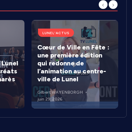
LUNEL'ACTUS
Cœur de Ville en Fête :
une première édition
 Lunel
qui redonne de
uréats
l’animation au centre-
marès
ville de Lunel
Gilbert WAYENBORGH
juin 29, 2026