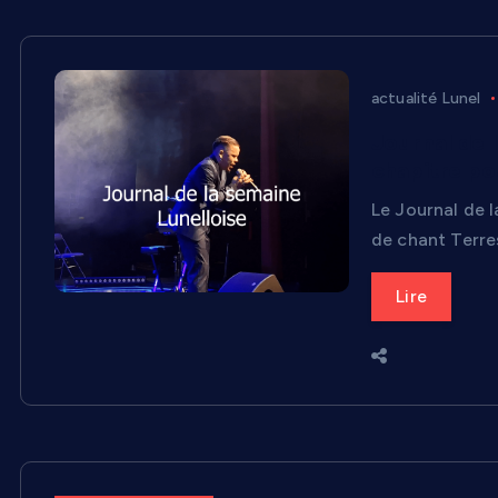
actualité Lunel
Journal de 
chapitre po
Le Journal de l
de chant Terre
Lire