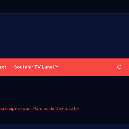
act
Soutenir TV Lunel
veau chapitre pour Paroles de Démocratie