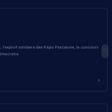
s Pescalune, concours de chant et nouveau
, l’exploit solidaire des Képis Pescalune, le concours
émocratie.
Continuer