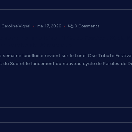
Caroline Vignal
mai 17, 2026
0 Comments
la semaine lunelloise : Tribute Festival, Képi
ur Paroles de Démocratie
a semaine lunelloise revient sur le Lunel Ose Tribute Festival
s du Sud et le lancement du nouveau cycle de Paroles de D