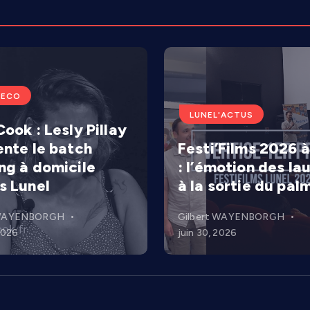
'ECO
LUNEL'ACTUS
ook : Lesly Pillay
ente le batch
Festi’Films 2026 à
ng à domicile
: l’émotion des la
s Lunel
à la sortie du pal
 WAYENBORGH
Gilbert WAYENBORGH
 2026
juin 30, 2026