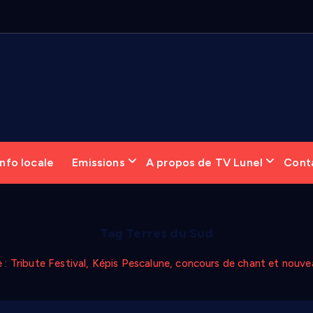
nfo locale
Emissions
A propos de TV Lunel
Cont
Tag Terres du Sud
se : Tribute Festival, Képis Pescalune, concours de chant et nou