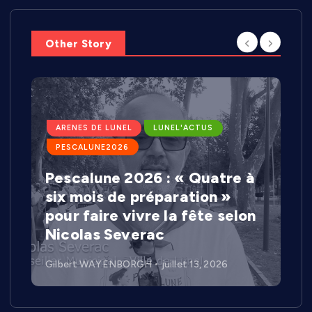
Other Story
ARENES DE LUNEL
LUNEL'ACTUS
PESCALUNE2026
Pescalune 2026 : « Quatre à
six mois de préparation »
pour faire vivre la fête selon
Nicolas Severac
Gilbert WAYENBORGH
juillet 13, 2026