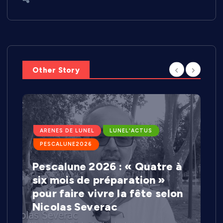
Other Story
ARENES DE LUNEL
LUNEL'ACTUS
PESCALUNE2026
Pescalune 2026 : « Quatre à
six mois de préparation »
pour faire vivre la fête selon
Nicolas Severac