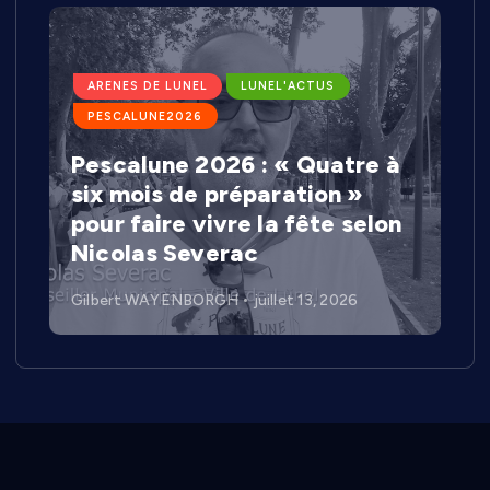
ARENES DE LUNEL
LUNEL'ACTUS
PESCALUNE2026
Pescalune 2026 : « Quatre à
six mois de préparation »
pour faire vivre la fête selon
Nicolas Severac
Gilbert WAYENBORGH
juillet 13, 2026