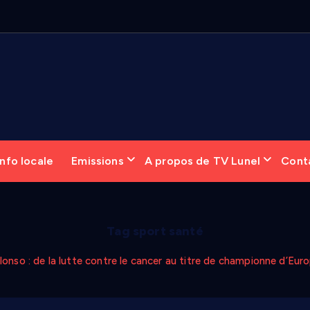
nfo locale
Emissions
A propos de TV Lunel
Cont
Tag sport santé
lonso : de la lutte contre le cancer au titre de championne d’Eur