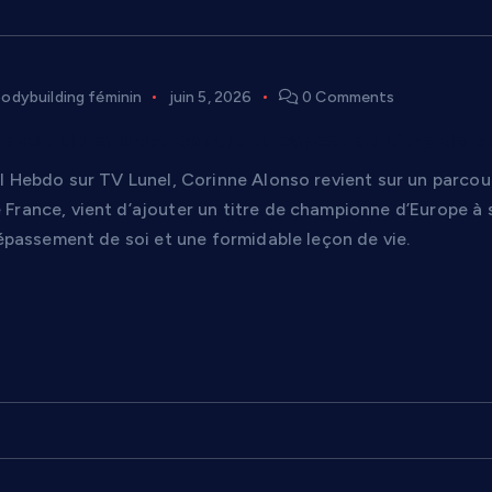
bodybuilding féminin
juin 5, 2026
0 Comments
nso : de la lutte contre le cancer au titre de
el Hebdo sur TV Lunel, Corinne Alonso revient sur un parco
France, vient d’ajouter un titre de championne d’Europe à 
dépassement de soi et une formidable leçon de vie.