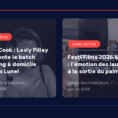
'ECO
LUNEL'ACTUS
ook : Lesly Pillay
ente le batch
Festi’Films 2026 à
ng à domicile
: l’émotion des la
s Lunel
à la sortie du pal
 WAYENBORGH
Gilbert WAYENBORGH
 2026
juin 30, 2026