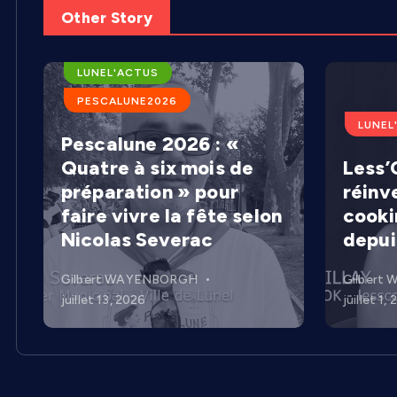
Other Story
ARENES DE LUNEL
LUNEL'ACTUS
PESCALUNE2026
LUNEL
Pescalune 2026 : «
Quatre à six mois de
Less’C
préparation » pour
réinv
faire vivre la fête selon
cooki
Nicolas Severac
depui
Gilbert WAYENBORGH
Gilbert
juillet 13, 2026
juillet 1,