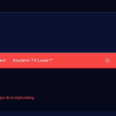
act
Soutenir TV Lunel
ope de bodybuilding