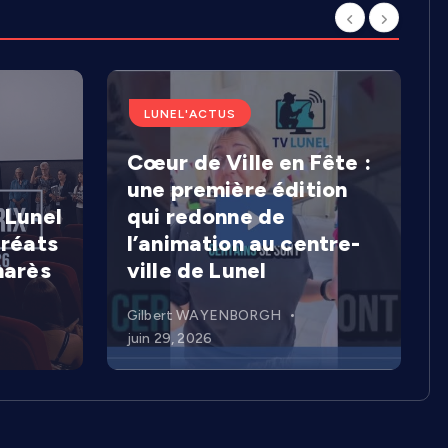
LUNEL'ACTUS
Cœur de Ville en Fête :
une première édition
 Lunel
qui redonne de
uréats
l’animation au centre-
marès
ville de Lunel
Gilbert WAYENBORGH
juin 29, 2026