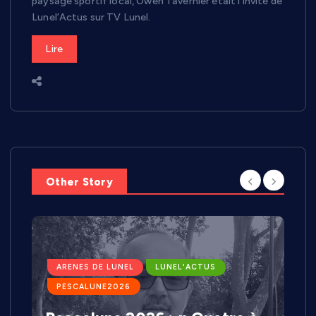
paysage sportif local, Owen Tavernier était l’invité de
Lunel’Actus sur TV Lunel.
Lire
Other Story
ARENES DE LUNEL
LUNEL'ACTUS
PESCALUNE2026