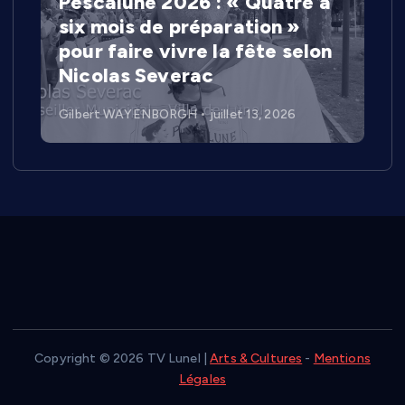
Pescalune 2026 : « Quatre à
six mois de préparation »
pour faire vivre la fête selon
Nicolas Severac
Gilbert WAYENBORGH
juillet 13, 2026
Copyright © 2026 TV Lunel |
Arts & Cultures
-
Mentions
Légales