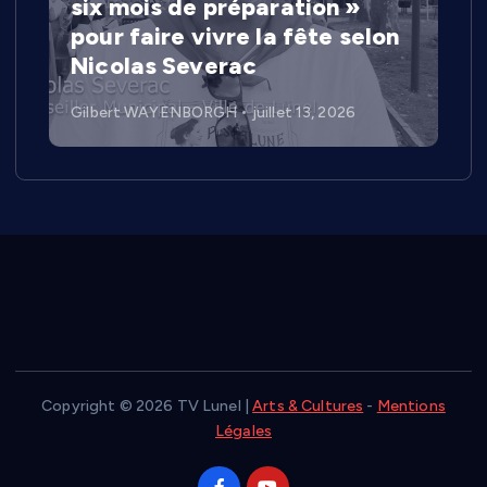
six mois de préparation »
pour faire vivre la fête selon
Nicolas Severac
Gilbert WAYENBORGH
juillet 13, 2026
Copyright © 2026 TV Lunel |
Arts & Cultures
-
Mentions
Légales