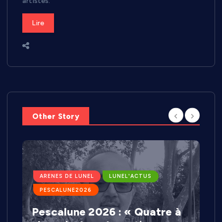
artistes.
Lire
Other Story
ARENES DE LUNEL
LUNEL'ACTUS
PESCALUNE2026
Pescalune 2026 : « Quatre à