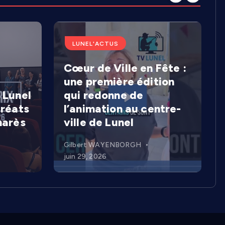
LUNEL'ACTUS
Cœur de Ville en Fête :
une première édition
 Lunel
qui redonne de
uréats
l’animation au centre-
marès
ville de Lunel
Gilbert WAYENBORGH
juin 29, 2026