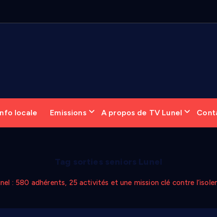
nfo locale
Emissions
A propos de TV Lunel
Cont
Tag sorties seniors Lunel
el : 580 adhérents, 25 activités et une mission clé contre l’isol