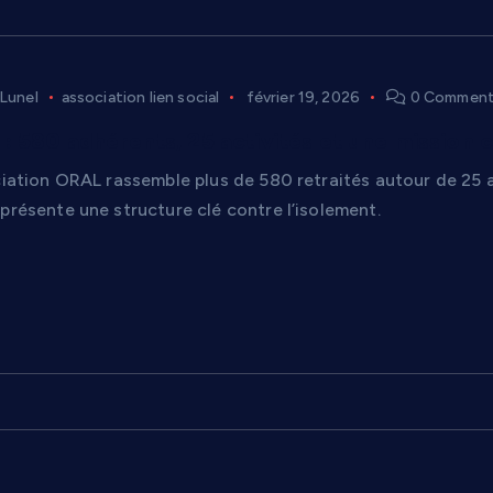
 Lunel
association lien social
février 19, 2026
0 Commen
: 580 adhérents, 25 activités et une mission c
ociation ORAL rassemble plus de 580 retraités autour de 25
présente une structure clé contre l’isolement.