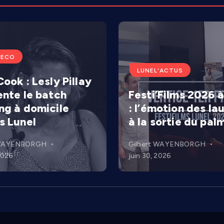
'ECO
LUNEL'ACTUS
ook : Lesly Pillay
ente le batch
Festi’Films 2026 à
ng à domicile
: l’émotion des la
s Lunel
à la sortie du pal
 WAYENBORGH
Gilbert WAYENBORGH
 2026
juin 30, 2026