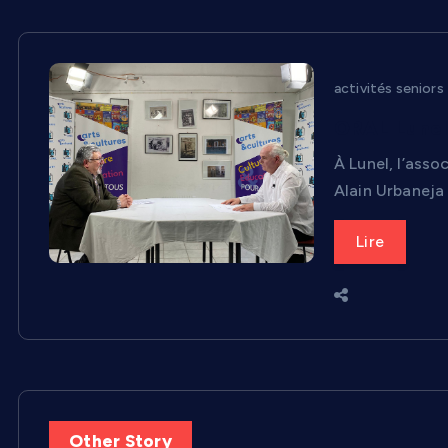
activités seniors
ORAL Lunel 
À Lunel, l’ass
Alain Urbaneja 
Lire
Other Story