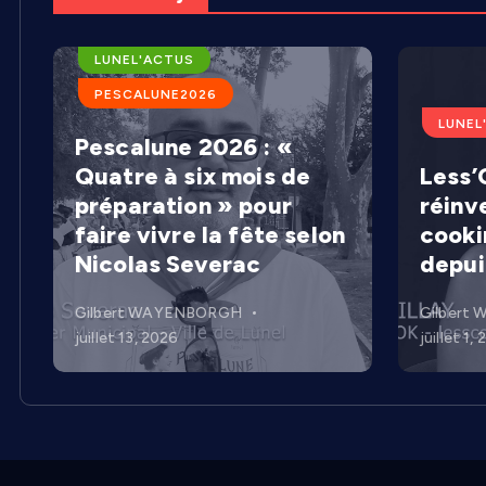
ARENES DE LUNEL
LUNEL'ACTUS
PESCALUNE2026
LUNEL
Pescalune 2026 : «
Quatre à six mois de
Less’C
préparation » pour
réinv
faire vivre la fête selon
cooki
Nicolas Severac
depui
Gilbert WAYENBORGH
Gilbert
juillet 13, 2026
juillet 1,