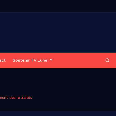
act
Soutenir TV Lunel
ement des retraités