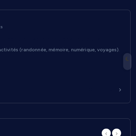
ts
lé contre l’isolement des retraités
 activités (randonnée, mémoire, numérique, voyages).
Continuer