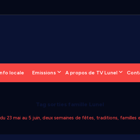
nfo locale
Emissions
A propos de TV Lunel
Cont
Tag sorties famille Lunel
u 23 mai au 5 juin, deux semaines de fêtes, traditions, familles et