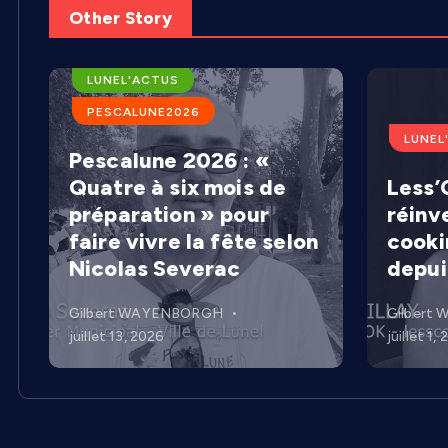
Other Story
ARENES DE LUNEL
LUNEL'ACTUS
PESCALUNE2026
LUNEL
Pescalune 2026 : «
Quatre à six mois de
Less’C
préparation » pour
réinv
faire vivre la fête selon
cooki
Nicolas Severac
depui
Gilbert WAYENBORGH
Gilbert
juillet 13, 2026
juillet 1,