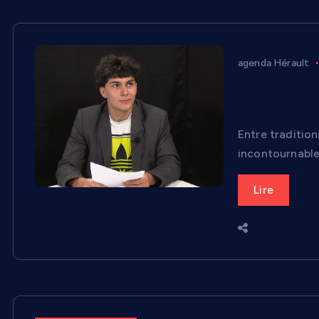
agenda Hérault
Agenda TV L
sur le territ
Entre tradition
incontournable
Lire