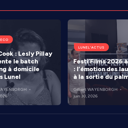
'ECO
LUNEL'ACTUS
ook : Lesly Pillay
ente le batch
Festi’Films 2026 à
ng à domicile
: l’émotion des la
s Lunel
à la sortie du pal
 WAYENBORGH
Gilbert WAYENBORGH
 2026
juin 30, 2026