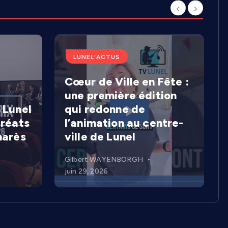
LUNEL'ACTUS
Cœur de Ville en Fête :
une première édition
 Lunel
qui redonne de
uréats
l’animation au centre-
marès
ville de Lunel
Gilbert WAYENBORGH
juin 29, 2026