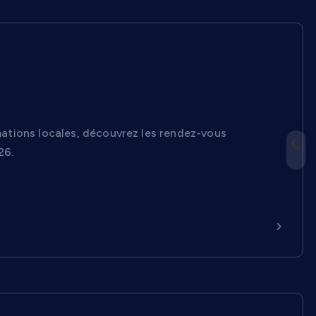
tes, traditions, familles et spectacles
imations locales, découvrez les rendez-vous
26.
Continuer