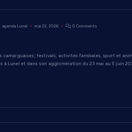
agenda Lunel
mai 22, 2026
0 Comments
unel : du 23 mai au 5 juin, deux semaines de fê
oire
s camarguaises, festivals, activités familiales, sport et an
s à Lunel et dans son agglomération du 23 mai au 5 juin 20