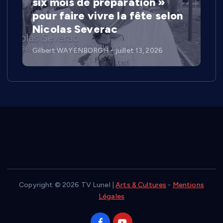
six mois de préparation »
pour faire vivre la fête selon
Nicolas Severac
Gilbert WAYENBORGH
juillet 13, 2026
Copyright © 2026 TV Lunel |
Arts & Cultures
-
Mentions
Légales