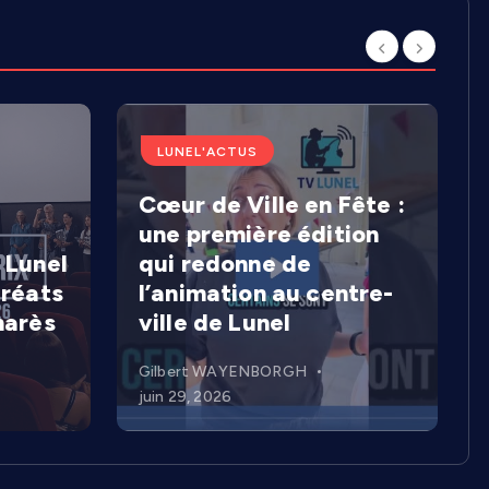
LUNEL'ACTUS
Cœur de Ville en Fête :
une première édition
 Lunel
qui redonne de
uréats
l’animation au centre-
marès
ville de Lunel
Gilbert WAYENBORGH
juin 29, 2026