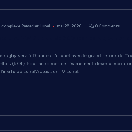
complexe Ramadier Lunel
mai 28, 2026
0 Comments
calune 2026 : plus de 700 jeunes rugbymen a
e rugby sera à l’honneur à Lunel avec le grand retour du T
llois (ROL). Pour annoncer cet événement devenu incontou
 l’invité de Lunel’Actus sur TV Lunel.