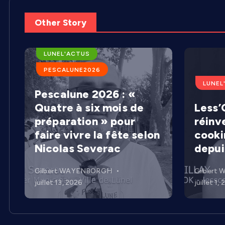
Other Story
ARENES DE LUNEL
LUNEL'ACTUS
PESCALUNE2026
LUNEL
Pescalune 2026 : «
Quatre à six mois de
Less’C
préparation » pour
réinv
faire vivre la fête selon
cooki
Nicolas Severac
depui
Gilbert WAYENBORGH
Gilbert
juillet 13, 2026
juillet 1,