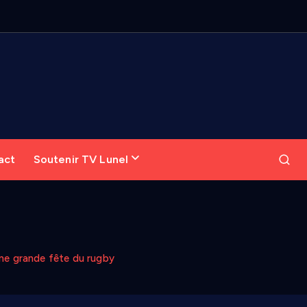
act
Soutenir TV Lunel
une grande fête du rugby