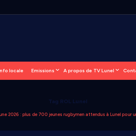
nfo locale
Emissions
A propos de TV Lunel
Cont
Tag ROL Lunel
une 2026 : plus de 700 jeunes rugbymen attendus à Lunel pour 