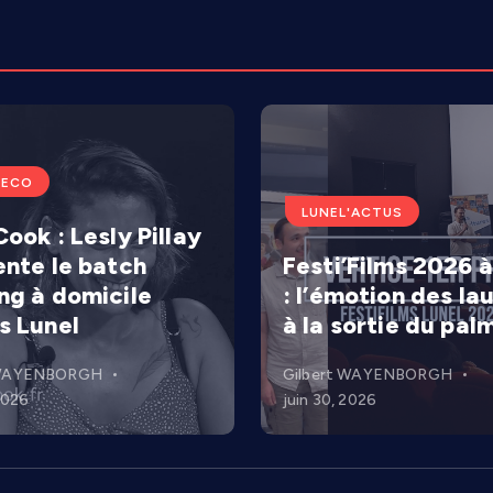
'ECO
LUNEL'ACTUS
ook : Lesly Pillay
ente le batch
Festi’Films 2026 à
ng à domicile
: l’émotion des la
s Lunel
à la sortie du pal
 WAYENBORGH
Gilbert WAYENBORGH
 2026
juin 30, 2026