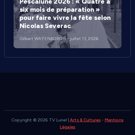
Pescalune 2026 : « Quatre à
six mois de préparation »
pour faire vivre la fête selon
Nicolas Severac
Gilbert WAYENBORGH
juillet 13, 2026
Copyright © 2026 TV Lunel |
Arts & Cultures
-
Mentions
Légales