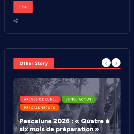
Lire
Other Story
ARENES DE LUNEL
LUNEL'ACTUS
PESCALUNE2026
Pescalune 2026 : « Quatre à
six mois de préparation »