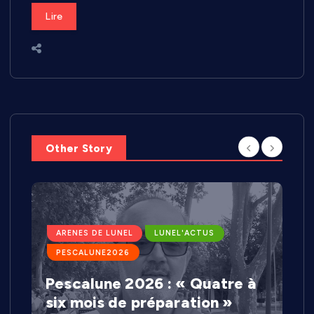
Lire
Other Story
ARENES DE LUNEL
LUNEL'ACTUS
PESCALUNE2026
Pescalune 2026 : « Quatre à
six mois de préparation »