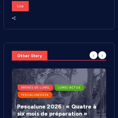
Lire
Other Story
ARENES DE LUNEL
LUNEL'ACTUS
PESCALUNE2026
Pescalune 2026 : « Quatre à
six mois de préparation »