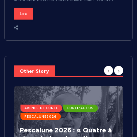
Lire
Other Story
ARENES DE LUNEL
LUNEL'ACTUS
PESCALUNE2026
Pescalune 2026 : « Quatre à