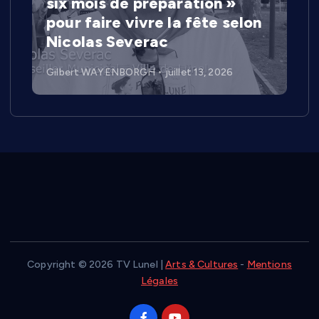
six mois de préparation »
pour faire vivre la fête selon
Nicolas Severac
Gilbert WAYENBORGH
juillet 13, 2026
Copyright © 2026 TV Lunel |
Arts & Cultures
-
Mentions
Légales