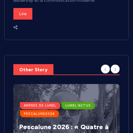
leadership et la communication moderne.
Lire
Other Story
ARENES DE LUNEL
LUNEL'ACTUS
PESCALUNE2026
Pescalune 2026 : « Quatre à