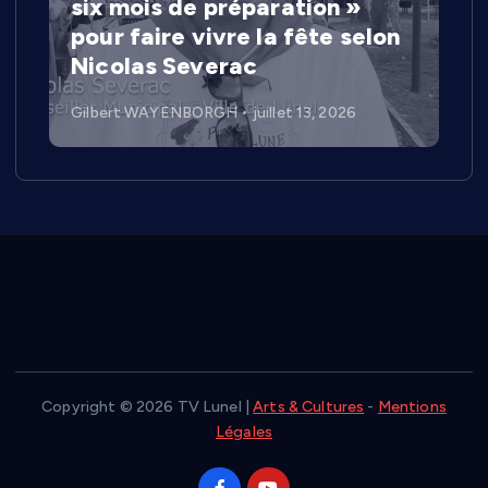
six mois de préparation »
pour faire vivre la fête selon
Nicolas Severac
Gilbert WAYENBORGH
juillet 13, 2026
Copyright © 2026 TV Lunel |
Arts & Cultures
-
Mentions
Légales