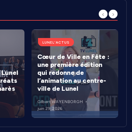
LUNEL'ACTUS
Cœur de Ville en Fête :
une première édition
 Lunel
qui redonne de
uréats
l’animation au centre-
marès
ville de Lunel
Gilbert WAYENBORGH
juin 29, 2026