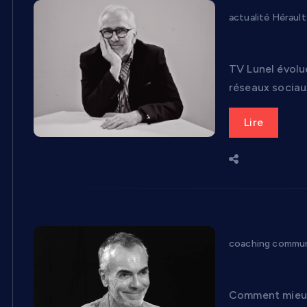
actualité Hérault
TV Lunel re
TV Lunel évolu
réseaux sociaux
Lire
coaching commun
Prendre la 
Comment mieux 