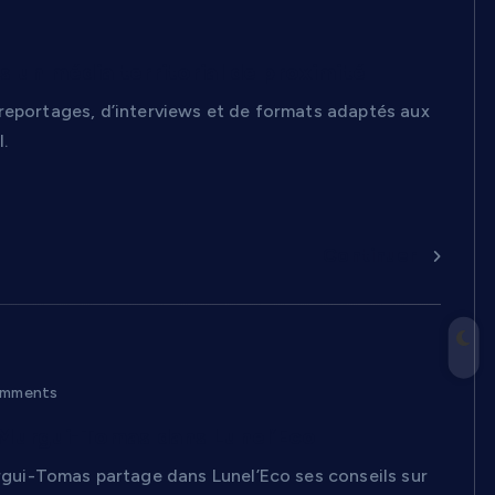
s un média territorial de proximité
 reportages, d’interviews et de formats adaptés aux
l.
Continuer
mments
l Murgui-Tomas dans Lunel’Eco
gui-Tomas partage dans Lunel’Eco ses conseils sur