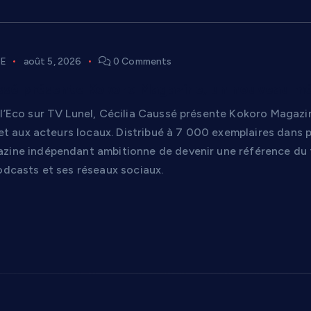
E
août 5, 2026
0 Comments
ssé présente Kokoro Magazine, un nouveau méd
el’Eco sur TV Lunel, Cécilia Caussé présente Kokoro Magazi
e et aux acteurs locaux. Distribué à 7 000 exemplaires dans
zine indépendant ambitionne de devenir une référence du ter
odcasts et ses réseaux sociaux.