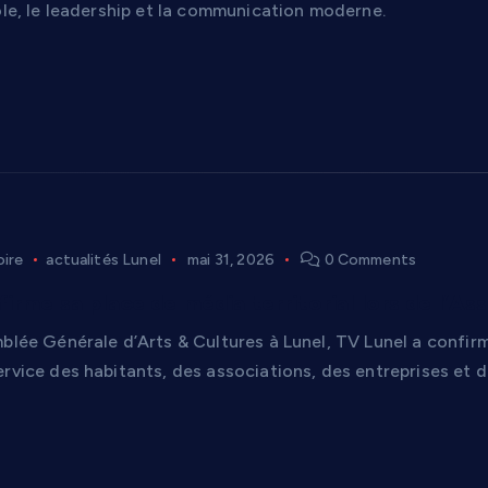
ole, le leadership et la communication moderne.
oire
actualités Lunel
mai 31, 2026
0 Comments
firme sa place de média territorial lors de l’A
blée Générale d’Arts & Cultures à Lunel, TV Lunel a confirm
rvice des habitants, des associations, des entreprises et d