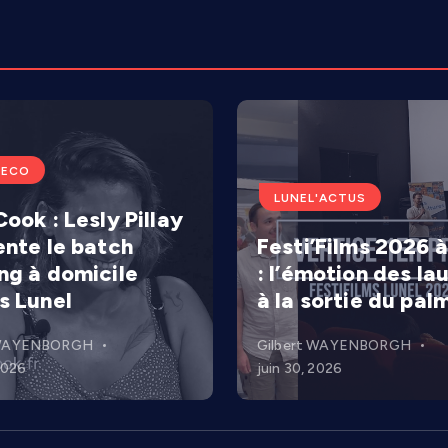
'ECO
LUNEL'ACTUS
ook : Lesly Pillay
ente le batch
Festi’Films 2026 à
ng à domicile
: l’émotion des la
s Lunel
à la sortie du pal
 WAYENBORGH
Gilbert WAYENBORGH
 2026
juin 30, 2026