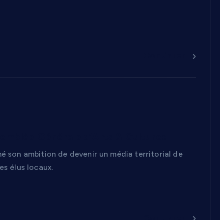
Continuer
ssemblée Générale d’Arts & Cultures
é son ambition de devenir un média territorial de
es élus locaux.
Continuer