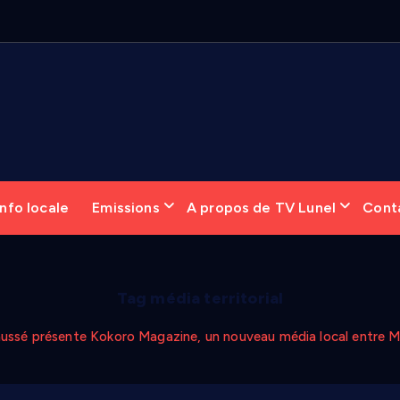
nfo locale
Emissions
A propos de TV Lunel
Cont
Tag média territorial
aussé présente Kokoro Magazine, un nouveau média local entre M