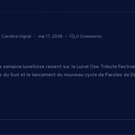
Caroline Vignal
mai 17, 2026
0 Comments
la semaine lunelloise : Tribute Festival, Képi
ur Paroles de Démocratie
a semaine lunelloise revient sur le Lunel Ose Tribute Festival
s du Sud et le lancement du nouveau cycle de Paroles de D