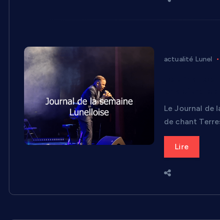
actualité Lunel
Journal de 
chapitre po
Le Journal de l
de chant Terre
Lire