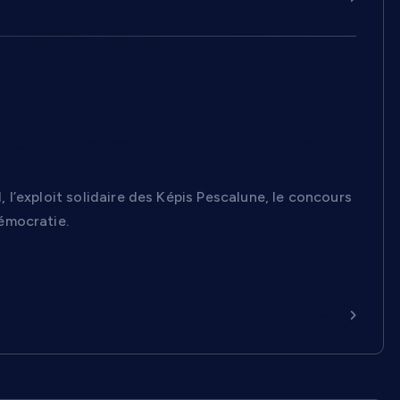
s Pescalune, concours de chant et nouveau
, l’exploit solidaire des Képis Pescalune, le concours
émocratie.
Continuer