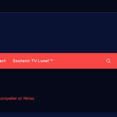
act
Soutenir TV Lunel
ontpellier et Nîmes