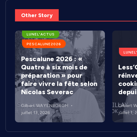
Other Story
ARENES DE LUNEL
LUNEL'ACTUS
PESCALUNE2026
LUNEL
Pescalune 2026 : «
Quatre à six mois de
Less’C
préparation » pour
réinv
faire vivre la fête selon
cooki
Nicolas Severac
depui
Gilbert WAYENBORGH
Gilbert
juillet 13, 2026
juillet 1,