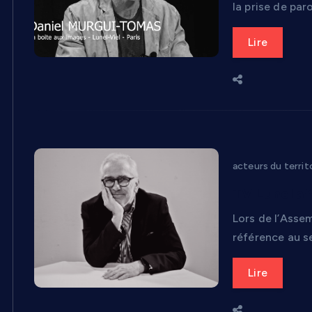
la prise de par
Lire
acteurs du territ
TV Lunel af
Lors de l’Assem
référence au se
Lire