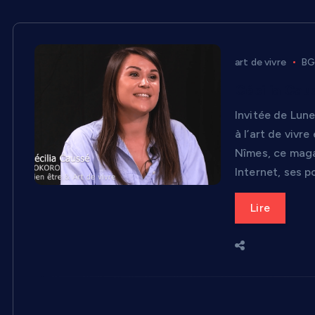
art de vivre
BG
Cécilia Cau
Invitée de Lun
à l’art de vivr
Nîmes, ce maga
Internet, ses p
Lire