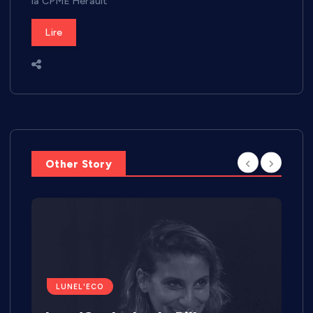
la CPME Hérault
Lire
Other Story
LUNEL'ECO