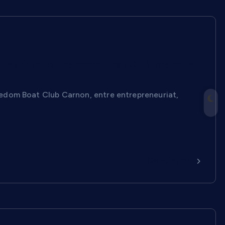
reneuriale de Freedom Boat Club prend le
edom Boat Club Carnon, entre entrepreneuriat,
Continuer