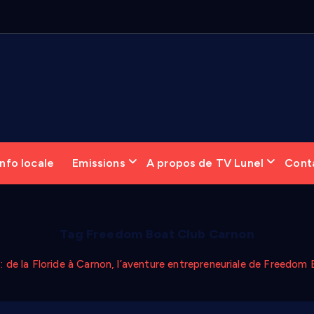
nfo locale
Emissions
A propos de TV Lunel
Cont
Tag Freedom Boat Club Carnon
 de la Floride à Carnon, l’aventure entrepreneuriale de Freedom 