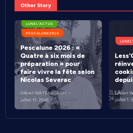
Other Story
ARENES DE LUNEL
LUNEL'ACTUS
PESCALUNE2026
LUNEL
Pescalune 2026 : «
Quatre à six mois de
Less’C
préparation » pour
réinv
faire vivre la fête selon
cooki
Nicolas Severac
depui
Gilbert WAYENBORGH
Gilbert
juillet 13, 2026
juillet 1,