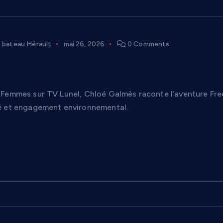
bateau Hérault
mai 26, 2026
0 Comments
s : de la Floride à Carnon, l’aventure entrep
Femmes sur TV Lunel, Chloé Galmès raconte l’aventure Fre
é et engagement environnemental.