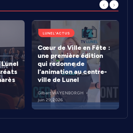
LUNEL'ACTUS
Cœur de Ville en Fête :
une première édition
 Lunel
qui redonne de
uréats
l’animation au centre-
marès
ville de Lunel
Gilbert WAYENBORGH
juin 29, 2026