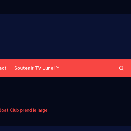
act
Soutenir TV Lunel
Boat Club prend le large