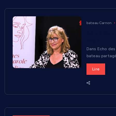
bateau Carnon
Chloé Galmè
large
Dans Echo des 
bateau partag
Lire