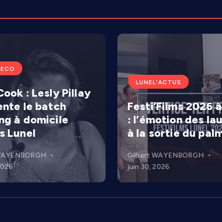
'ECO
LUNEL'ACTUS
ook : Lesly Pillay
ente le batch
Festi’Films 2026 à
ng à domicile
: l’émotion des la
s Lunel
à la sortie du pal
 WAYENBORGH
Gilbert WAYENBORGH
 2026
juin 30, 2026