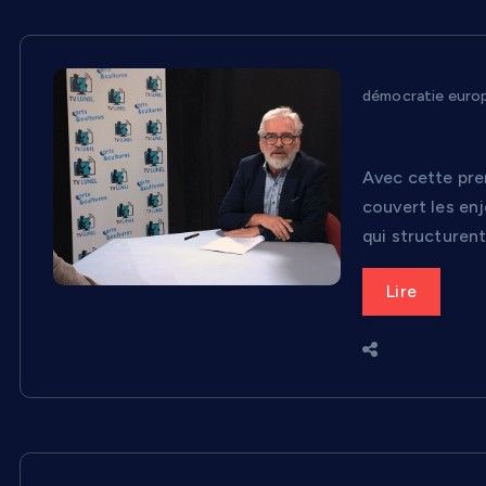
démocratie euro
Et si l’Euro
Avec cette pre
couvert les enj
qui structurent 
Lire