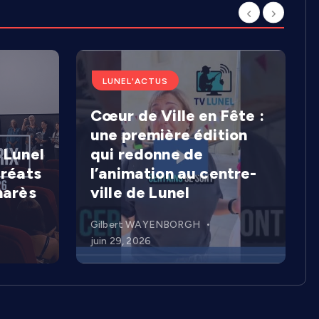
LUNEL'ACTUS
Cœur de Ville en Fête :
une première édition
 Lunel
qui redonne de
uréats
l’animation au centre-
marès
ville de Lunel
Gilbert WAYENBORGH
juin 29, 2026