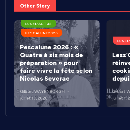
Other Story
ARENES DE LUNEL
LUNEL'ACTUS
PESCALUNE2026
LUNEL
Pescalune 2026 : «
Quatre à six mois de
Less’C
préparation » pour
réinv
faire vivre la fête selon
cooki
Nicolas Severac
depui
Gilbert WAYENBORGH
Gilbert
juillet 13, 2026
juillet 1,