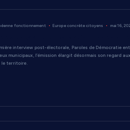
péenne fonctionnement
Europe concrète citoyens
mai 16, 20
pe était déjà à Lunel… sans qu’on le voie vraime
mière interview post-électorale, Paroles de Démocratie ent
eux municipaux, l’émission élargit désormais son regard aux 
le territoire.