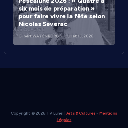
Pescalune 2026 : « Quatre à
six mois de préparation »
pour faire vivre la fête selon
Nicolas Severac
Gilbert WAYENBORGH
juillet 13, 2026
Copyright © 2026 TV Lunel |
Arts & Cultures
-
Mentions
Légales