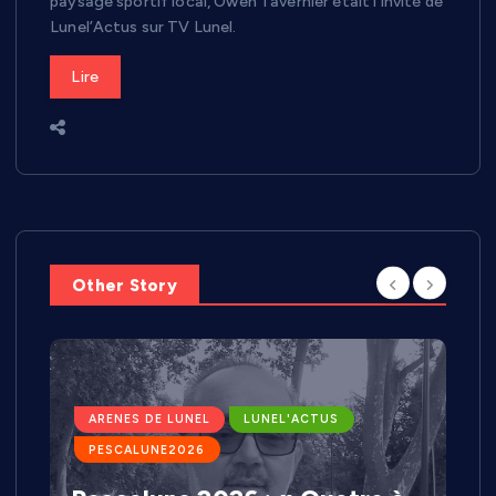
paysage sportif local, Owen Tavernier était l’invité de
Lunel’Actus sur TV Lunel.
Lire
Other Story
ARENES DE LUNEL
LUNEL'ACTUS
PESCALUNE2026