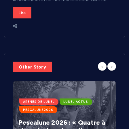
Lire
Other Story
ARENES DE LUNEL
LUNEL'ACTUS
PESCALUNE2026
Pescalune 2026 : « Quatre à