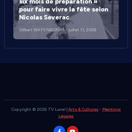
six mois de préparation »
pour faire vivre la fête selon
Nicolas Severac
Gilbert WAYENBORGH
juillet 13, 2026
Copyright © 2026 TV Lunel |
Arts & Cultures
-
Mentions
Légales