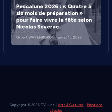
Pescalune 2026 : « Quatre à
six mois de préparation »
pour faire vivre la fête selon
Nicolas Severac
Gilbert WAYENBORGH
juillet 13, 2026
Copyright © 2026 TV Lunel |
Arts & Cultures
-
Mentions
Légales