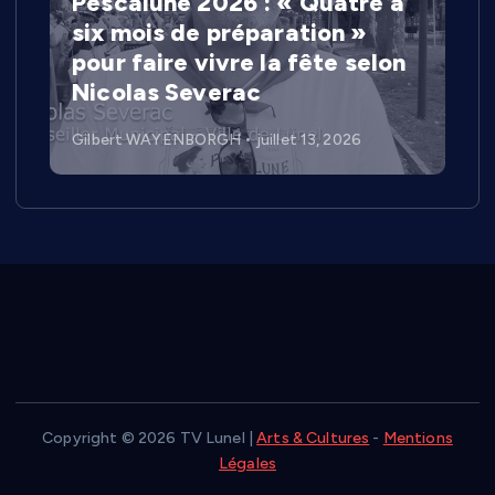
Pescalune 2026 : « Quatre à
six mois de préparation »
pour faire vivre la fête selon
Nicolas Severac
Gilbert WAYENBORGH
juillet 13, 2026
Copyright © 2026 TV Lunel |
Arts & Cultures
-
Mentions
Légales