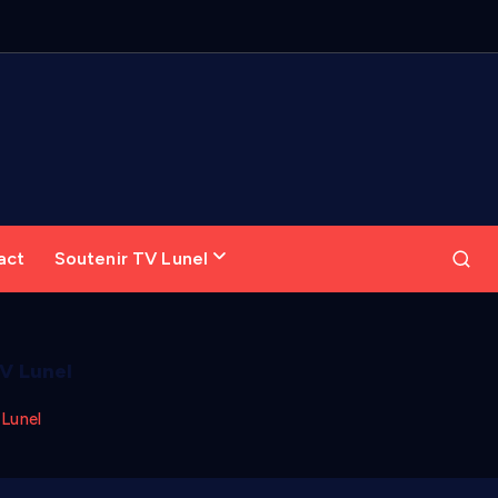
act
Soutenir TV Lunel
TV Lunel
 Lunel