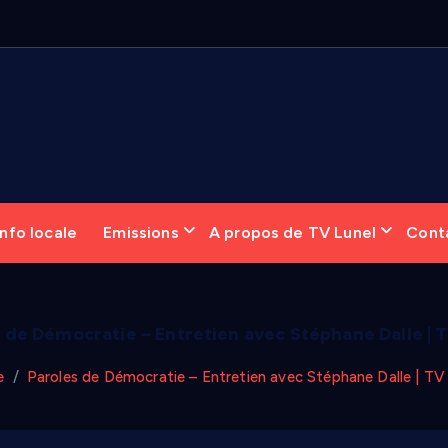
6
:
nfo locale
Emissions
A propos de TV Lunel
Cont
 de Démocratie – Entretien avec Stéphane Dalle | 
e
Paroles de Démocratie – Entretien avec Stéphane Dalle | TV