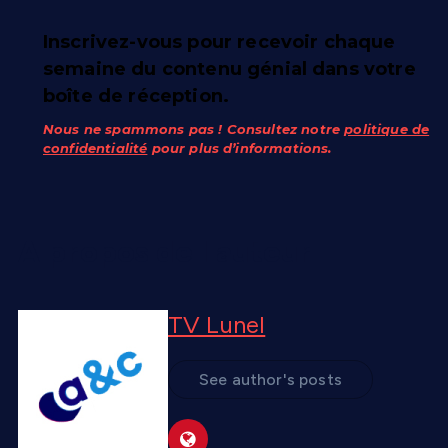
Inscrivez-vous pour recevoir chaque
semaine du contenu génial dans votre
boîte de réception.
Nous ne spammons pas ! Consultez notre
politique de
confidentialité
pour plus d’informations.
A propos de l'auteur
TV Lunel
See author's posts