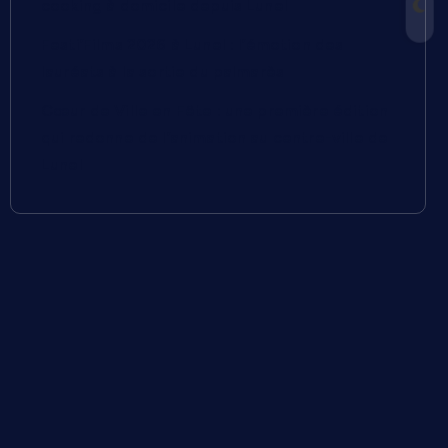
cooking à domicile depuis Lunel
Festi’Films 2026 à Lunel : l’émotion des
lauréats à la sortie du palmarès
Cœur de Ville en Fête : une première édition
qui redonne de l’animation au centre-ville de
Lunel