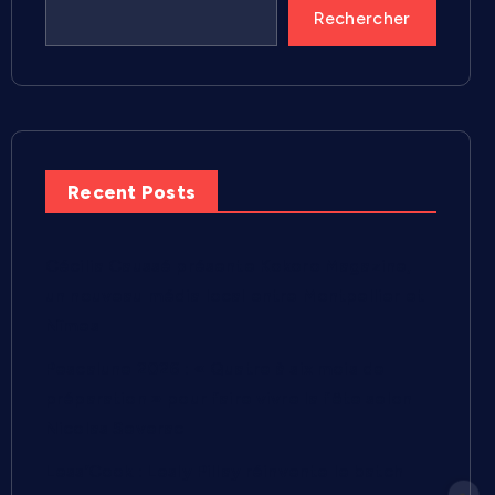
Rechercher
Recent Posts
Cécilia Caussé présente Kokoro Magazine,
un nouveau média local entre Montpellier et
Nîmes
Pescalune 2026 : « Quatre à six mois de
préparation » pour faire vivre la fête selon
Nicolas Severac
Less’Cook : Lesly Pillay réinvente le batch