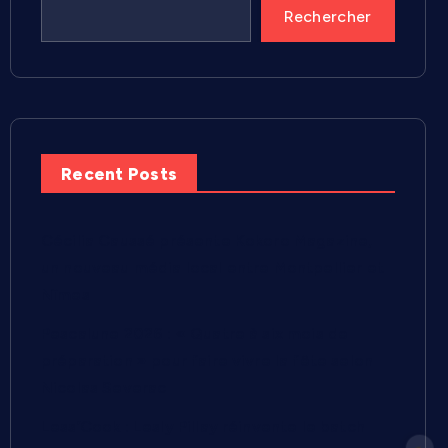
Rechercher
Recent Posts
Cécilia Caussé présente Kokoro Magazine,
un nouveau média local entre Montpellier et
Nîmes
Pescalune 2026 : « Quatre à six mois de
préparation » pour faire vivre la fête selon
Nicolas Severac
Less’Cook : Lesly Pillay réinvente le batch