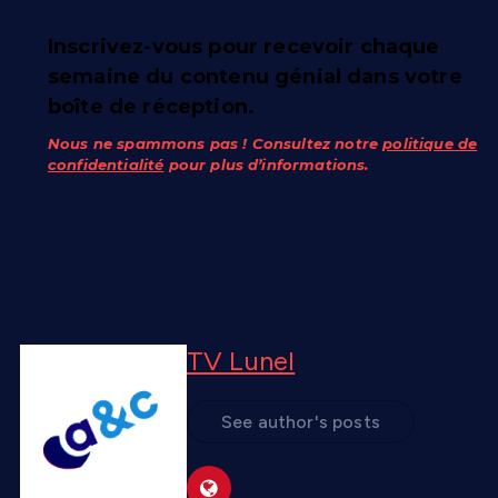
Inscrivez-vous pour recevoir chaque
semaine du contenu génial dans votre
boîte de réception.
Nous ne spammons pas ! Consultez notre
politique de
confidentialité
pour plus d’informations.
A propos de l'auteur
TV Lunel
See author's posts