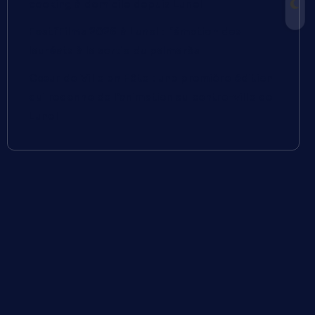
cooking à domicile depuis Lunel
Festi’Films 2026 à Lunel : l’émotion des
lauréats à la sortie du palmarès
Cœur de Ville en Fête : une première édition
qui redonne de l’animation au centre-ville de
Lunel