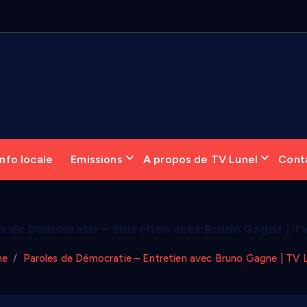
6
:
«
nfo locale
Emissions
A propos de TV Lunel
Cont
s de Démocratie – Entretien avec Bruno Gagne | T
me
Paroles de Démocratie – Entretien avec Bruno Gagne | TV 