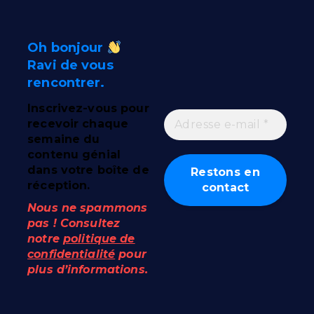
Oh bonjour
Ravi de vous
rencontrer.
Inscrivez-vous pour
recevoir chaque
semaine du
contenu génial
dans votre boîte de
réception.
Nous ne spammons
pas ! Consultez
notre
politique de
confidentialité
pour
plus d’informations.