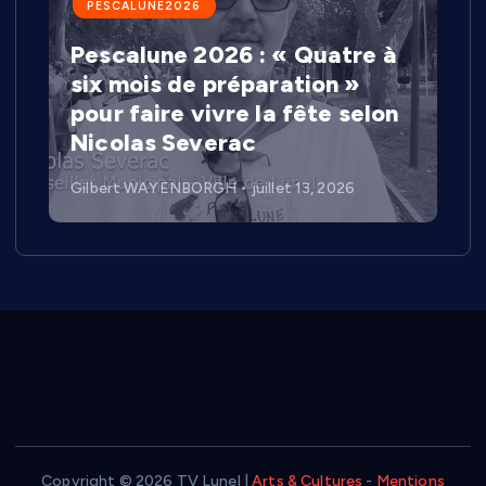
PESCALUNE2026
Pescalune 2026 : « Quatre à
six mois de préparation »
pour faire vivre la fête selon
Nicolas Severac
Gilbert WAYENBORGH
juillet 13, 2026
Copyright © 2026 TV Lunel |
Arts & Cultures
-
Mentions