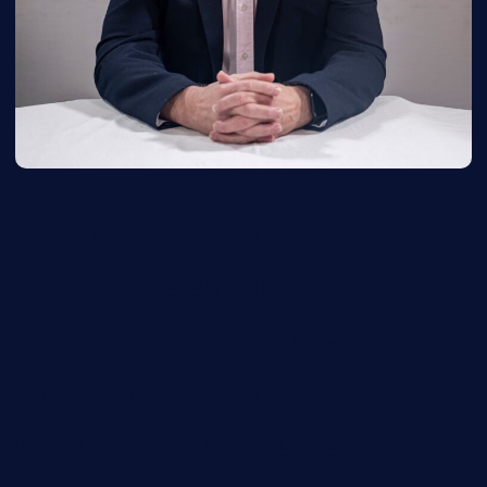
Municipales 2026 à
Lunel : comment TV
Lunel a tenté de
documenter la
démocratie locale