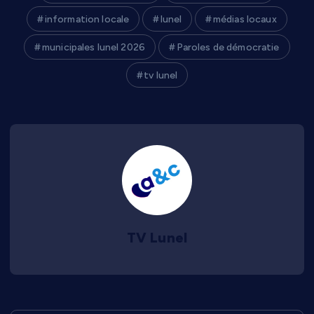
information locale
lunel
médias locaux
municipales lunel 2026
Paroles de démocratie
tv lunel
TV Lunel