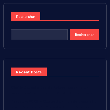
Rechercher
Rechercher
Recent Posts
Cécilia Caussé présente Kokoro Magazine, un
nouveau média local entre Montpellier et Nîmes
Pescalune 2026 : « Quatre à six mois de préparation
» pour faire vivre la fête selon Nicolas Severac