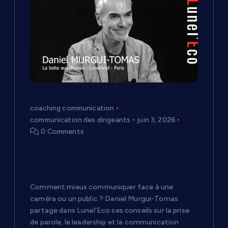
n
d
e
l
’
coaching communication
communication des dirigeants
juin 3, 2026
a
0 Comments
r
Prendre la parole pour convaincre :
les conseils de Daniel Murgui-Tomas
dans Lunel’Eco
t
Comment mieux communiquer face à une
i
caméra ou un public ? Daniel Murgui-Tomas
partage dans Lunel’Eco ses conseils sur la prise
de parole, le leadership et la communication