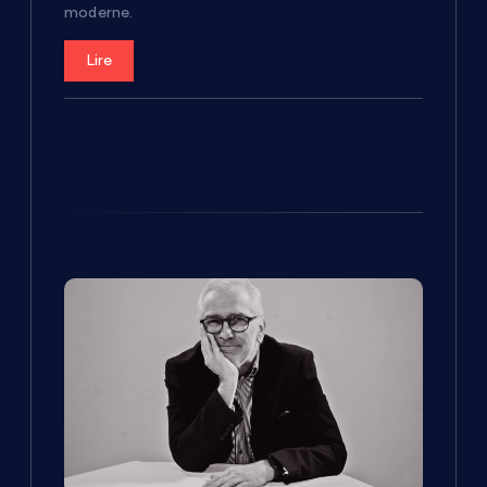
c
moderne.
l
Lire
e