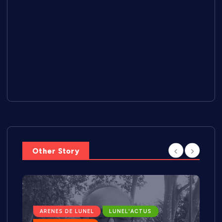
Less’Cook : Lesly Pillay réinvente le batch cooking à
domicile depuis Lunel
Festi’Films 2026 à Lunel : l’émotion des lauréats à la
sortie du palmarès
Cœur de Ville en Fête : une première édition qui
redonne de l’animation au centre-ville de Lunel
Other Story
ARENES DE LUNEL
LUNEL'ACTUS