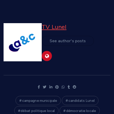
A propos de l'auteur
TV Lunel
See author's posts
campagne municipale
candidats Lunel
débat politique local
démocratie locale