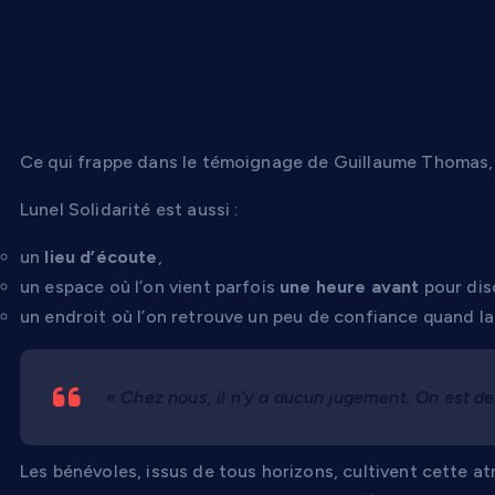
Plus qu’une aide alim
d’accueil et de digni
Ce qui frappe dans le témoignage de Guillaume Thomas, c
Lunel Solidarité est aussi :
un
lieu d’écoute
,
un espace où l’on vient parfois
une heure avant
pour dis
un endroit où l’on retrouve un peu de confiance quand la 
« Chez nous, il n’y a aucun jugement. On est d
Les bénévoles, issus de tous horizons, cultivent cette a