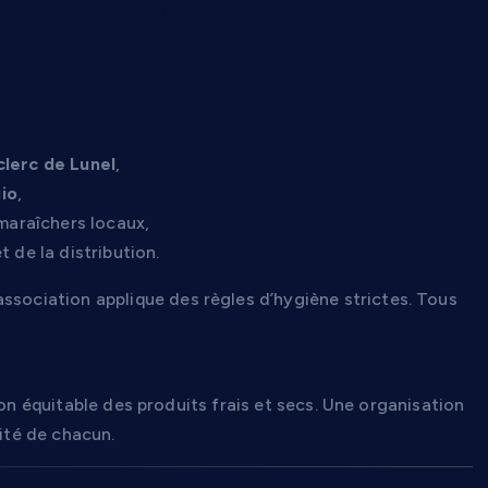
clerc de Lunel
,
io
,
araîchers locaux,
 de la distribution.
l’association applique des règles d’hygiène strictes. Tous
ion équitable des produits frais et secs. Une organisation
nité de chacun.