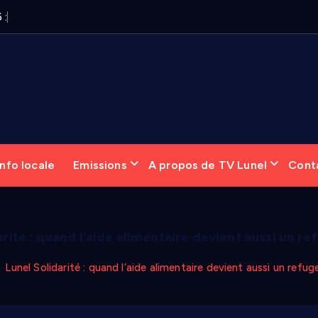
6
:
«
Q
u
a
t
r
nfo locale
Emissions
A propos de TV Lunel
Cont
arité : quand l’aide alimentaire devient aussi un r
Lunel Solidarité : quand l’aide alimentaire devient aussi un refu