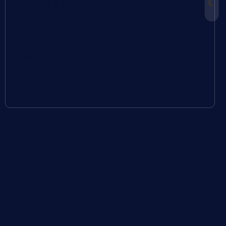
cooking à domicile depuis Lunel
Festi’Films 2026 à Lunel : l’émotion des
lauréats à la sortie du palmarès
Cœur de Ville en Fête : une première édition
qui redonne de l’animation au centre-ville de
Lunel