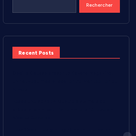
Rechercher
Recent Posts
Cécilia Caussé présente Kokoro Magazine,
un nouveau média local entre Montpellier et
Nîmes
Pescalune 2026 : « Quatre à six mois de
préparation » pour faire vivre la fête selon
Nicolas Severac
Less’Cook : Lesly Pillay réinvente le batch