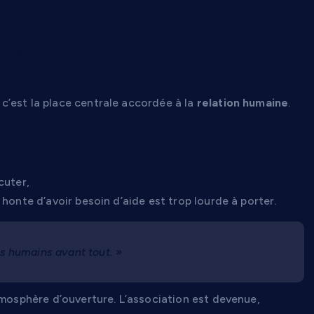
entaire : un lieu
té
’est la place centrale accordée à la
relation humaine
.
cuter,
honte d’avoir besoin d’aide est trop lourde à porter.
es humains avant tout. »
tmosphère d’ouverture. L’association est devenue,