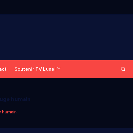
act
Soutenir TV Lunel
efuge humain
ge humain