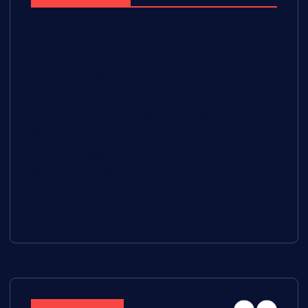
Cécilia Caussé présente Kokoro Magazine, un
nouveau média local entre Montpellier et Nîmes
Pescalune 2026 : « Quatre à six mois de préparation
» pour faire vivre la fête selon Nicolas Severac
Less’Cook : Lesly Pillay réinvente le batch cooking à
domicile depuis Lunel
Festi’Films 2026 à Lunel : l’émotion des lauréats à la
sortie du palmarès
Cœur de Ville en Fête : une première édition qui
redonne de l’animation au centre-ville de Lunel