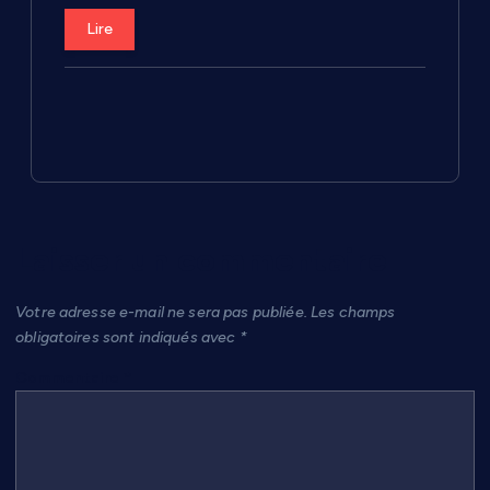
r
Lire
t
i
c
l
Laisser un commentaire
e
Votre adresse e-mail ne sera pas publiée.
Les champs
obligatoires sont indiqués avec
*
Commentaire
*