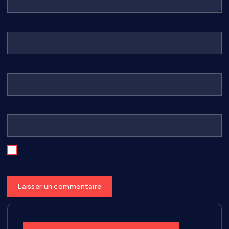
Nom
*
E-mail
*
Site web
Enregistrer mon nom, mon e-mail et mon site dans le
navigateur pour mon prochain commentaire.