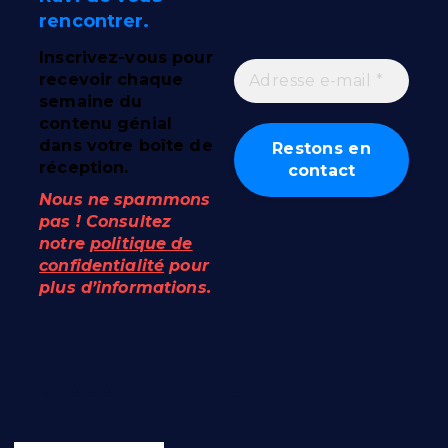
rencontrer.
Inscrivez-vous pour
recevoir chaque
semaine du
contenu génial
dans votre boîte de
réception.
Nous ne spammons
pas ! Consultez
notre
politique de
confidentialité
pour
plus d’informations.
A propos de l'auteur