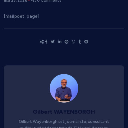
mai 23, 2026
0 Comments
[mailpoet_page]
Gilbert WAYENBORGH
Gilbert Wayenborgh est journaliste, consultant