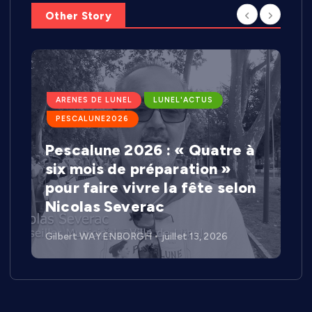
Other Story
ARENES DE LUNEL
LUNEL'ACTUS
PESCALUNE2026
Pescalune 2026 : « Quatre à
six mois de préparation »
pour faire vivre la fête selon
Nicolas Severac
Gilbert WAYENBORGH
juillet 13, 2026