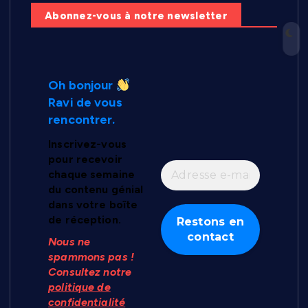
Abonnez-vous à notre newsletter
Oh bonjour
Ravi de vous
rencontrer.
Inscrivez-vous
pour recevoir
chaque semaine
du contenu génial
dans votre boîte
de réception.
Nous ne
spammons pas !
Consultez notre
politique de
confidentialité