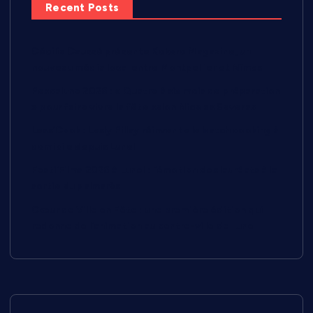
Recent Posts
Cécilia Caussé présente Kokoro Magazine, un
nouveau média local entre Montpellier et Nîmes
Pescalune 2026 : « Quatre à six mois de préparation
» pour faire vivre la fête selon Nicolas Severac
Less’Cook : Lesly Pillay réinvente le batch cooking à
domicile depuis Lunel
Festi’Films 2026 à Lunel : l’émotion des lauréats à la
sortie du palmarès
Cœur de Ville en Fête : une première édition qui
redonne de l’animation au centre-ville de Lunel