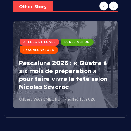
Other Story
ARENES DE LUNEL
LUNEL'ACTUS
PESCALUNE2026
Pescalune 2026 : « Quatre à
six mois de préparation »
pour faire vivre la fête selon
Nicolas Severac
Gilbert WAYENBORGH
juillet 13, 2026