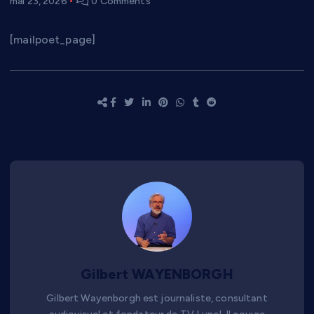
mai 23, 2026
0 Comments
[mailpoet_page]
Gilbert WAYENBORGH
Gilbert Wayenborgh est journaliste, consultant