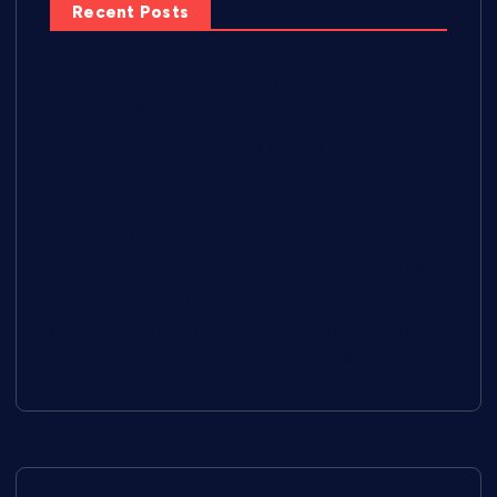
Recent Posts
Cécilia Caussé présente Kokoro Magazine, un
nouveau média local entre Montpellier et Nîmes
Pescalune 2026 : « Quatre à six mois de préparation
» pour faire vivre la fête selon Nicolas Severac
Less’Cook : Lesly Pillay réinvente le batch cooking à
domicile depuis Lunel
Festi’Films 2026 à Lunel : l’émotion des lauréats à la
sortie du palmarès
Cœur de Ville en Fête : une première édition qui
redonne de l’animation au centre-ville de Lunel