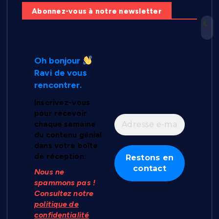
Abonnez-vous à notre newsletter
Oh bonjour
Ravi de vous
rencontrer.
Inscrivez-vous
pour recevoir
chaque semaine
du contenu génial
dans votre boîte
de réception.
Nous ne
spammons pas !
Consultez notre
politique de
confidentialité